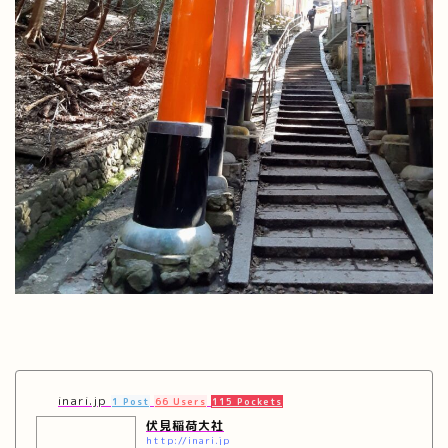
inari.jp
1 Post
66 Users
115 Pockets
伏見稲荷大社
http://inari.jp