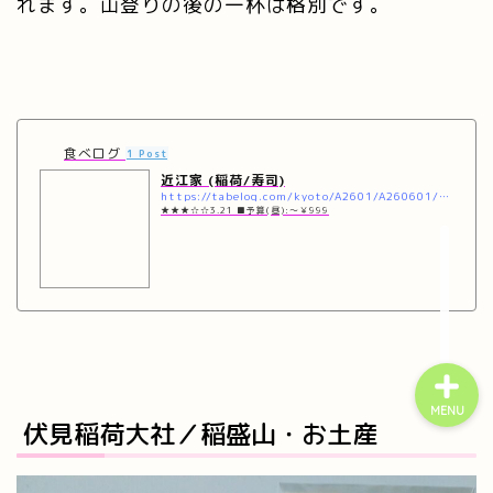
れます。山登りの後の一杯は格別です。
ホーム
食べログ
1 Post
近江家 (稲荷/寿司)
https://tabelog.com/kyoto/A2601/A260601/26019251/
プロフィール
★★★☆☆3.21 ■予算(昼):～￥999
お問い合わせ
MENU
伏見稲荷大社／稲盛山・お土産