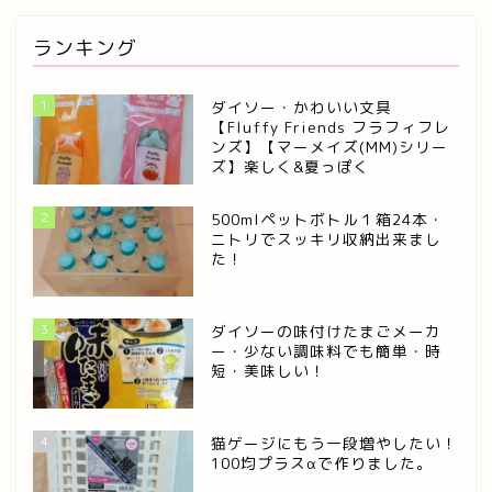
ランキング
1
ダイソー・かわいい文具
【Fluffy Friends フラフィフレ
ンズ】【マーメイズ(MM)シリー
ズ】楽しく&夏っぽく
2
500mlペットボトル１箱24本・
ニトリでスッキリ収納出来まし
た！
3
ダイソーの味付けたまごメーカ
ー・少ない調味料でも簡単・時
短・美味しい！
4
猫ゲージにもう一段増やしたい！
100均プラスαで作りました。