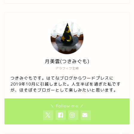
月美雲(つきみぐも)
アラフィフ主婦
つきみぐもです。はてなブログからワードプレスに
2019年10月に引越しました。人生半ばを過ぎた私です
ホーム
が、ほそぼそブロガーとして楽しみたいと思います。
プロフィール
＼ Follow me ／
お問い合わせ