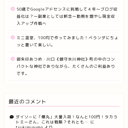
50歳でGoogleアドセンスに挑戦して４年～ブログ収
益化は？～副業としては断念～勤務を増やし現金収
入アップ作戦へ
ミニ温室、100均で作ってみました！ベランダにちょ
っと置いて楽しい。
御朱印あつめ・川口《鎮守氷川神社》町の中のコン
パクトな神社でありながら、たくさんのご利益あり
です。
最近のコメント
ダイソーに「爆丸」大量入荷！なんと100円！タカラ
トミーさん、これは戦略？それとも…
に
tsukimigumo
より