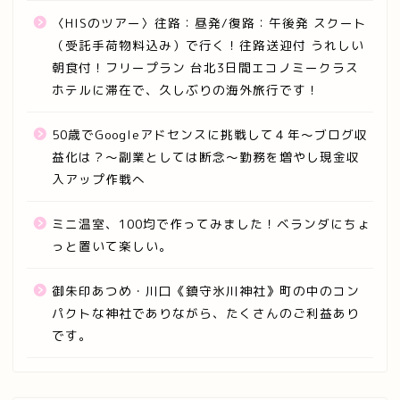
〈HISのツアー〉往路：昼発/復路：午後発 スクート
（受託手荷物料込み）で行く！往路送迎付 うれしい
朝食付！フリープラン 台北3日間エコノミークラス
ホテルに滞在で、久しぶりの海外旅行です！
50歳でGoogleアドセンスに挑戦して４年～ブログ収
益化は？～副業としては断念～勤務を増やし現金収
入アップ作戦へ
ミニ温室、100均で作ってみました！ベランダにちょ
っと置いて楽しい。
御朱印あつめ・川口《鎮守氷川神社》町の中のコン
パクトな神社でありながら、たくさんのご利益あり
です。