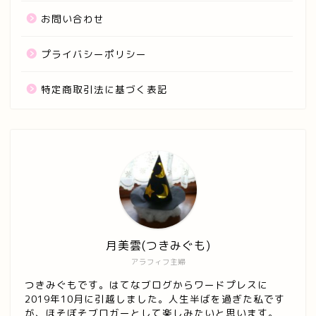
お問い合わせ
プライバシーポリシー
特定商取引法に基づく表記
月美雲(つきみぐも)
アラフィフ主婦
つきみぐもです。はてなブログからワードプレスに
2019年10月に引越しました。人生半ばを過ぎた私です
ホーム
が、ほそぼそブロガーとして楽しみたいと思います。