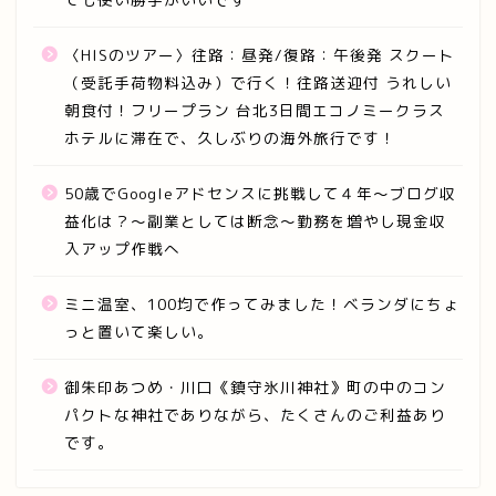
〈HISのツアー〉往路：昼発/復路：午後発 スクート
（受託手荷物料込み）で行く！往路送迎付 うれしい
朝食付！フリープラン 台北3日間エコノミークラス
ホテルに滞在で、久しぶりの海外旅行です！
50歳でGoogleアドセンスに挑戦して４年～ブログ収
益化は？～副業としては断念～勤務を増やし現金収
入アップ作戦へ
ミニ温室、100均で作ってみました！ベランダにちょ
っと置いて楽しい。
御朱印あつめ・川口《鎮守氷川神社》町の中のコン
パクトな神社でありながら、たくさんのご利益あり
です。