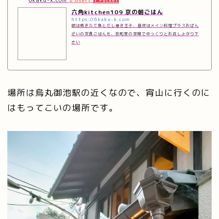
2 Users
1 Pocket
六角kitchen109 京の朝ごはん
https://6kaku-k.com
朝は焼きたて魚とだし巻き玉子、昼夜はメイン料理プラスおばん
ざいの定食ごはんを、京町家の空間でゆっくりとお召し上がり下
さい
場所は烏丸御池駅の近くなので、宵山に行くのに
はもってこいの場所です。