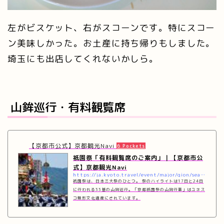
左がビスケット、右がスコーンです。特にスコー
ン美味しかった。お土産に持ち帰りもしました。
埼玉にも出店してくれないかしら。
山鉾巡行・有料観覧席
【京都市公式】京都観光Navi
6 Pockets
祇園祭「有料観覧席のご案内」｜【京都市公
式】京都観光Navi
https://ja.kyoto.travel/event/major/gion/seat.php
祇園祭は、日本三大祭のひとつ。 祭のハイライトは17日と24日
に行われる33基の山鉾巡行。「京都祇園祭の山鉾行事」はユネス
コ無形文化遺産にされています。