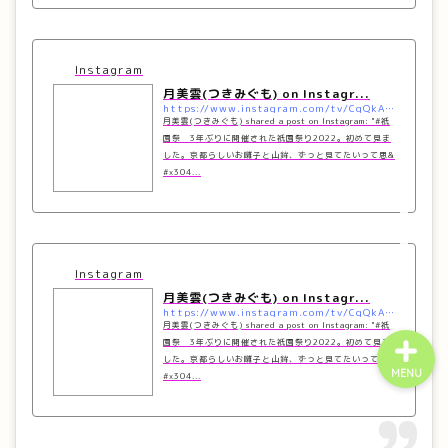
Instagram
月美雲(つきみぐも) on Instagr...
https://www.instagram.com/tv/CgQkAEYpf7k/?utm_source=ig_embed&#038;utm_campaign=loading
月美雲(つきみぐも) shared a post on Instagram: "#祇
ホーム
園祭 3年ぶりに開催された祇園祭り2022。初めて見ま
した。京都らしいお囃子と山鉾、ずっと見てたいって思&
#x304...
プロフィール
お問い合わせ
Instagram
月美雲(つきみぐも) on Instagr...
https://www.instagram.com/tv/CgQkAEYpf7k/?utm_source=ig_embed&#038;utm_campaign=loading
月美雲(つきみぐも) shared a post on Instagram: "#祇
園祭 3年ぶりに開催された祇園祭り2022。初めて見ま
した。京都らしいお囃子と山鉾、ずっと見てたいって思&
MENU
#x304...