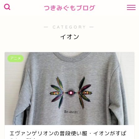
つきみぐもブログ
― CATEGORY ―
イオン
アニメ
エヴァンゲリオンの普段使い服・イオンがすば