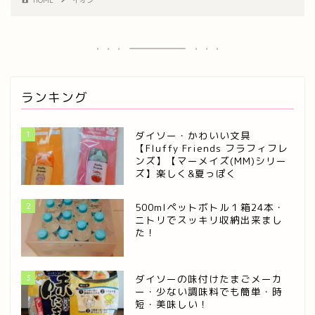
HOME
イオン
ランキング
1
ダイソー・かわいい文具
【Fluffy Friends フラフィフレ
ンズ】【マーメイズ(MM)シリー
ズ】楽しく&夏っぽく
2
500mlペットボトル１箱24本・
ニトリでスッキリ収納出来まし
た！
3
ダイソーの味付けたまごメーカ
ー・少ない調味料でも簡単・時
短・美味しい！