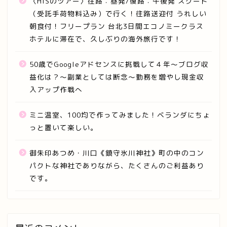
〈HISのツアー〉往路：昼発/復路：午後発 スクート
（受託手荷物料込み）で行く！往路送迎付 うれしい
朝食付！フリープラン 台北3日間エコノミークラス
ホテルに滞在で、久しぶりの海外旅行です！
50歳でGoogleアドセンスに挑戦して４年～ブログ収
益化は？～副業としては断念～勤務を増やし現金収
入アップ作戦へ
ミニ温室、100均で作ってみました！ベランダにちょ
っと置いて楽しい。
御朱印あつめ・川口《鎮守氷川神社》町の中のコン
パクトな神社でありながら、たくさんのご利益あり
です。