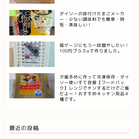
3
ダイソーの味付けたまごメーカ
ー・少ない調味料でも簡単・時
短・美味しい！
4
猫ゲージにもう一段増やしたい！
100均プラスαで作りました。
5
夕飯多めに作って冷凍保存・ダイ
ソー使いすて容器【フードパッ
ク】レンジでチンするだけでご飯
だよ～！おすすめキッチン用品４
種です。
最近の投稿