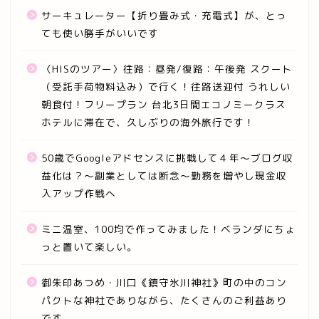
サーキュレーター【折り畳み式・充電式】が、とっ
ても使い勝手がいいです
〈HISのツアー〉往路：昼発/復路：午後発 スクート
（受託手荷物料込み）で行く！往路送迎付 うれしい
朝食付！フリープラン 台北3日間エコノミークラス
ホテルに滞在で、久しぶりの海外旅行です！
50歳でGoogleアドセンスに挑戦して４年～ブログ収
益化は？～副業としては断念～勤務を増やし現金収
入アップ作戦へ
ミニ温室、100均で作ってみました！ベランダにちょ
っと置いて楽しい。
御朱印あつめ・川口《鎮守氷川神社》町の中のコン
パクトな神社でありながら、たくさんのご利益あり
です。